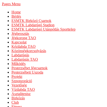
Pages Menu
Home
Bérlés
ESMTK Birkózó Csarnok
ESMTK Labdarúgó Stadion
ESMTK Labdarúgó Utánpótlás Sporttelep
Jégbeosztás
Jégkorong TAO
Kapcsolat
Kézilabda TAO
Közönségkorcsolyázás
Labdarúgás
Labdarúgás TAO
Működés
Pesterzsébet Jégcsarnok
Pesterzsébeti Uszoda
Projekt
Szponzoráció
Vezetőség
Vízilabda TAO
Asztalitenisz
Birkózás
Club
Fitness