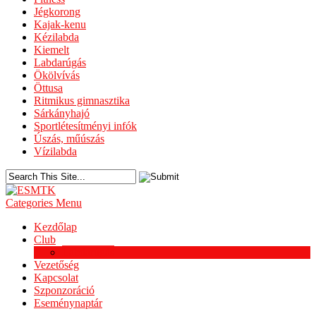
Jégkorong
Kajak-kenu
Kézilabda
Kiemelt
Labdarúgás
Ökölvívás
Öttusa
Ritmikus gimnasztika
Sárkányhajó
Sportlétesítményi infók
Úszás, műúszás
Vízilabda
Categories Menu
Kezdőlap
Club
Labdarúgás
Vezetőség
Kapcsolat
Szponzoráció
Eseménynaptár